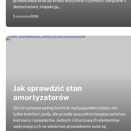
przedstawia krok po kroku wszystkie czynności związane z
demontażem, inspekcją…
5 stycznia 2026
Jak sprawdzić stan
amortyzatorów
Od utrzymania pełnej kontroli nad pojazdem zależy nie
tylko komfort jazdy, ale przede wszystkim bezpieczeństwo
kierowcy i pasażerów. Jednym z kluczowych elementów
wpływających na właściwe prowadzenie auta są