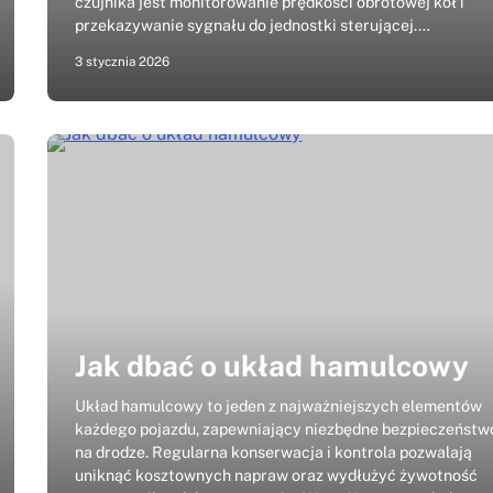
czujnika jest monitorowanie prędkości obrotowej kół i
przekazywanie sygnału do jednostki sterującej.…
3 stycznia 2026
Jak dbać o układ hamulcowy
Układ hamulcowy to jeden z najważniejszych elementów
każdego pojazdu, zapewniający niezbędne bezpieczeństw
na drodze. Regularna konserwacja i kontrola pozwalają
uniknąć kosztownych napraw oraz wydłużyć żywotność