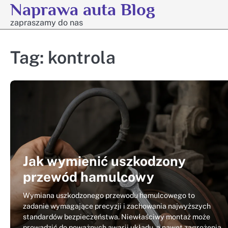
Naprawa auta Blog
Skip
to
zapraszamy do nas
content
Tag:
kontrola
Jak wymienić uszkodzony
przewód hamulcowy
Wymiana uszkodzonego przewodu hamulcowego to
zadanie wymagające precyzji i zachowania najwyższych
standardów bezpieczeństwa. Niewłaściwy montaż może
prowadzić do poważnych awarii układu, a nawet zagrożenia