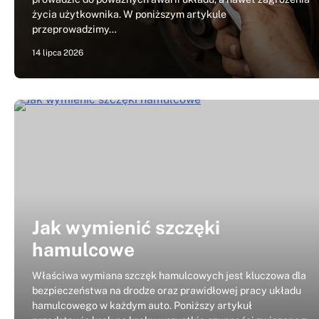
życia użytkownika. W poniższym artykule
przeprowadzimy…
14 lipca 2026
Jak wymienić szczęki
hamulcowe
Właściwa wymiana szczęk hamulcowych jest kluczowa dla
bezpieczeństwa na drodze oraz prawidłowej pracy układu
hamulcowego w każdym auto. Poniższy artykuł