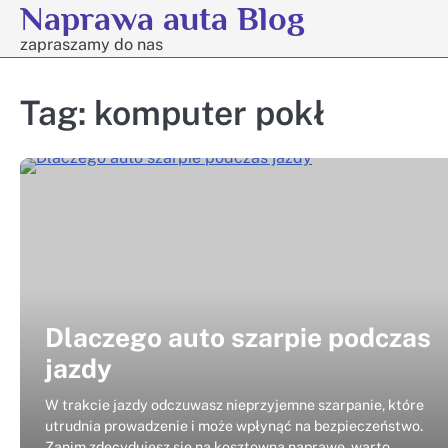
Naprawa auta Blog
Skip
to
zapraszamy do nas
content
Tag:
komputer pokł
Dlaczego auto szarpie podczas
jazdy
W trakcie jazdy odczuwasz nieprzyjemne szarpanie, które
utrudnia prowadzenie i może wpłynąć na bezpieczeństwo.
Zanim zdecydujesz się na kosztowną naprawę, warto