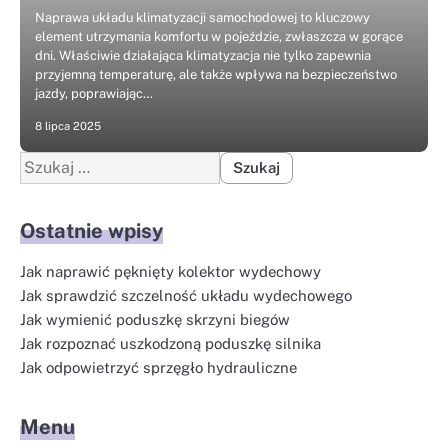
Naprawa układu klimatyzacji samochodowej to kluczowy
element utrzymania komfortu w pojeździe, zwłaszcza w gorące
dni. Właściwie działająca klimatyzacja nie tylko zapewnia
przyjemną temperaturę, ale także wpływa na bezpieczeństwo
jazdy, poprawiając…
8 lipca 2025
Szukaj:
Ostatnie wpisy
Jak naprawić pęknięty kolektor wydechowy
Jak sprawdzić szczelność układu wydechowego
Jak wymienić poduszkę skrzyni biegów
Jak rozpoznać uszkodzoną poduszkę silnika
Jak odpowietrzyć sprzęgło hydrauliczne
Menu