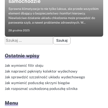
samochodzie
Sprawna klimatyzacja to nie tylko luksus, ale przede wszystkim
element dbający o bezpieczeństwo i komfort kierowcy.
Niewłaściwe działanie układu chłodzenia może prowadzić do
parowania szyb, a nawet problemów zdrowotnych. W…
28 grudnia 2025
Szukaj:
Ostatnie wpisy
Jak wymienić filtr oleju
Jak naprawić pęknięty kolektor wydechowy
Jak sprawdzić szczelność układu wydechowego
Jak wymienić poduszkę skrzyni biegów
Jak rozpoznać uszkodzoną poduszkę silnika
Menu