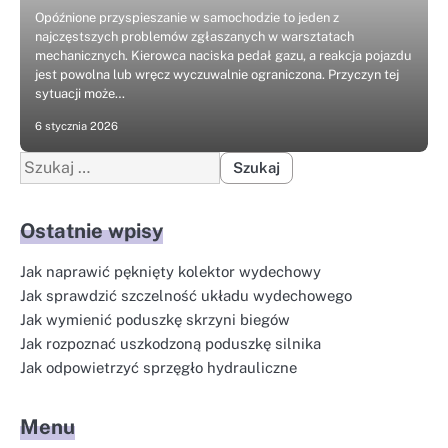
Opóźnione przyspieszanie w samochodzie to jeden z
najczęstszych problemów zgłaszanych w warsztatach
mechanicznych. Kierowca naciska pedał gazu, a reakcja pojazdu
jest powolna lub wręcz wyczuwalnie ograniczona. Przyczyn tej
sytuacji może…
6 stycznia 2026
Szukaj:
Ostatnie wpisy
Jak naprawić pęknięty kolektor wydechowy
Jak sprawdzić szczelność układu wydechowego
Jak wymienić poduszkę skrzyni biegów
Jak rozpoznać uszkodzoną poduszkę silnika
Jak odpowietrzyć sprzęgło hydrauliczne
Menu