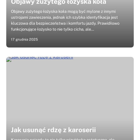
Objawy zużytego łożyska koła
Objawy zużytego łożyska koła mogą być mylone z innymi
ustrojami zawieszenia, jednak ich szybka identyfikacja jest
kluczowa dla bezpieczeństwa i komfortu jazdy. Prawidłowo
funkcjonujące łożysko to nie tylko cicha, ale…
17 grudnia 2025
Jak usunąć rdzę z karoserii
Karoseria pojazdu to nie tylko wizytówka estetyczna, ale