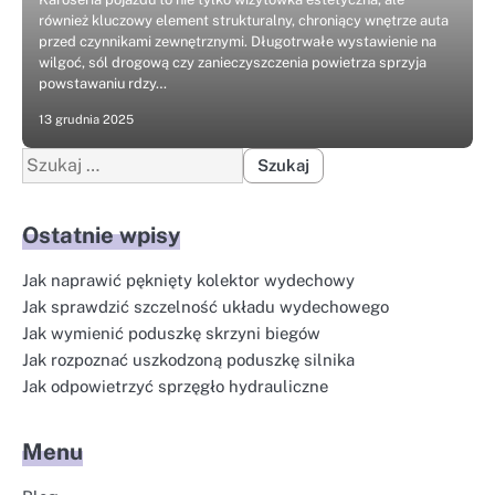
również kluczowy element strukturalny, chroniący wnętrze auta
przed czynnikami zewnętrznymi. Długotrwałe wystawienie na
wilgoć, sól drogową czy zanieczyszczenia powietrza sprzyja
powstawaniu rdzy…
13 grudnia 2025
Szukaj:
Ostatnie wpisy
Jak naprawić pęknięty kolektor wydechowy
Jak sprawdzić szczelność układu wydechowego
Jak wymienić poduszkę skrzyni biegów
Jak rozpoznać uszkodzoną poduszkę silnika
Jak odpowietrzyć sprzęgło hydrauliczne
Menu