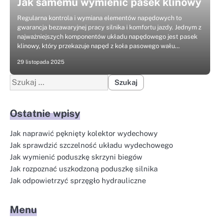
Jak samemu wymienić pasek klinowy
Regularna kontrola i wymiana elementów napędowych to
gwarancja bezawaryjnej pracy silnika i komfortu jazdy. Jednym z
najważniejszych komponentów układu napędowego jest pasek
klinowy, który przekazuje napęd z koła pasowego wału…
29 listopada 2025
Szukaj:
Ostatnie wpisy
Jak naprawić pęknięty kolektor wydechowy
Jak sprawdzić szczelność układu wydechowego
Jak wymienić poduszkę skrzyni biegów
Jak rozpoznać uszkodzoną poduszkę silnika
Jak odpowietrzyć sprzęgło hydrauliczne
Menu