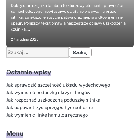
Dobry stan czujnika lambda to kluczowy element sprawności
samochodu. Jego niewłaściwe działanie wpływa na pracę
silnika, zwiększone zużycie paliwa oraz nieprawidłową emisję
spalin. Poniższy tekst omawia najczęstsze objawy uszkodzenia
czujnika,…
27 grudnia 2025
Szukaj:
Ostatnie wpisy
Jak sprawdzić szczelność układu wydechowego
Jak wymienić poduszkę skrzyni biegów
Jak rozpoznać uszkodzoną poduszkę silnika
Jak odpowietrzyć sprzęgło hydrauliczne
Jak wymienić linkę hamulca ręcznego
Menu