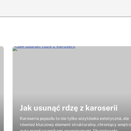
Jak usunąć rdzę z karoserii
Karoseria pojazdu to nie tylko wizytówka estetyczna, ale
również kluczowy element strukturalny, chroniący wnętr
auta przed czynnikami zewnętrznymi. Długotrwałe