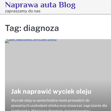
Naprawa auta Blog
Skip
to
zapraszamy do nas
content
Tag:
diagnoza
Jak naprawić wyciek oleju
Wyciek oleju w samochodzie może prowadzić do
poważnych uszkodzeń silnika oraz stwarzać zagrożenie dla
środowiska. Właściwa diagnoza, przygotowanie i