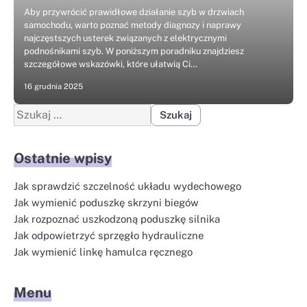
Aby przywrócić prawidłowe działanie szyb w drzwiach
samochodu, warto poznać metody diagnozy i naprawy
najczęstszych usterek związanych z elektrycznymi
podnośnikami szyb. W poniższym poradniku znajdziesz
szczegółowe wskazówki, które ułatwią Ci…
16 grudnia 2025
Szukaj:
Ostatnie wpisy
Jak sprawdzić szczelność układu wydechowego
Jak wymienić poduszkę skrzyni biegów
Jak rozpoznać uszkodzoną poduszkę silnika
Jak odpowietrzyć sprzęgło hydrauliczne
Jak wymienić linkę hamulca ręcznego
Menu