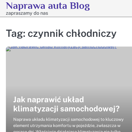
Naprawa auta Blog
Skip
to
zapraszamy do nas
content
Tag:
czynnik chłodniczy
Jak naprawić układ
klimatyzacji samochodowej?
Naprawa układu klimatyzacji samochodowej to kluczowy
element utrzymania komfortu w pojeździe, zwłaszcza w
gorące dni. Właściwie działająca klimatyzacja nie tylko