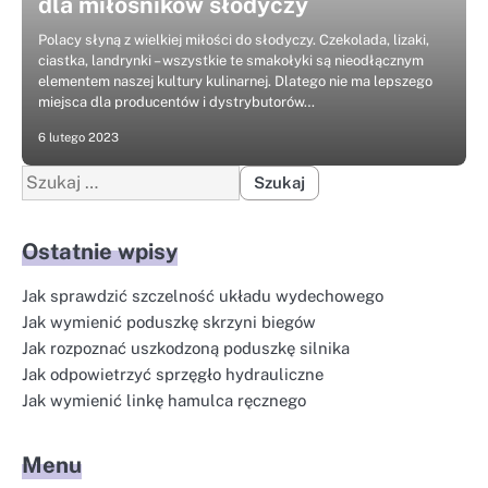
dla miłośników słodyczy
Polacy słyną z wielkiej miłości do słodyczy. Czekolada, lizaki,
ciastka, landrynki – wszystkie te smakołyki są nieodłącznym
elementem naszej kultury kulinarnej. Dlatego nie ma lepszego
miejsca dla producentów i dystrybutorów…
6 lutego 2023
Szukaj:
Ostatnie wpisy
Jak sprawdzić szczelność układu wydechowego
Jak wymienić poduszkę skrzyni biegów
Jak rozpoznać uszkodzoną poduszkę silnika
Jak odpowietrzyć sprzęgło hydrauliczne
Jak wymienić linkę hamulca ręcznego
Menu