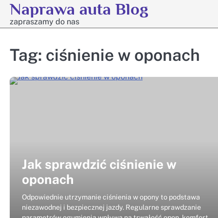
Naprawa auta Blog
Skip
to
zapraszamy do nas
content
Tag:
ciśnienie w oponach
Jak sprawdzić ciśnienie w
oponach
Odpowiednie utrzymanie ciśnienia w opony to podstawa
niezawodnej i bezpiecznej jazdy. Regularne sprawdzanie
parametrów ogumienia wpływa na trwałość opon, komfort