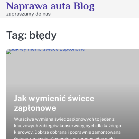
Naprawa auta Blog
Skip
to
zapraszamy do nas
content
Tag:
błędy
Jak wymienić świece
zapłonowe
Właściwa wymiana świec zapłonowych to jeden z
kluczowych zabiegów konserwacyjnych dla każdego
kierowcy. Dobrze dobrana i poprawnie zamontowana
świeca zapewnia równomierne zapłony mieszanki