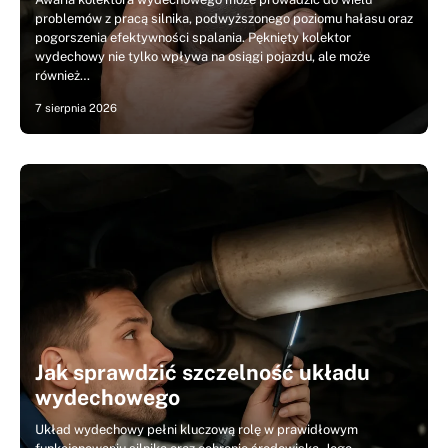
problemów z pracą silnika, podwyższonego poziomu hałasu oraz
pogorszenia efektywności spalania. Pęknięty kolektor
wydechowy nie tylko wpływa na osiągi pojazdu, ale może
również…
7 sierpnia 2026
Jak sprawdzić szczelność układu
wydechowego
Układ wydechowy pełni kluczową rolę w prawidłowym