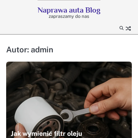
Skip
Naprawa auta Blog
to
zapraszamy do nas
content
Autor:
admin
Jak wymienić filtr oleju